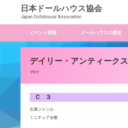
日本ドールハウス協会
Japan Dollshouse Association
イベント情報
ドールハウスの歴史
コ
ン
テ
デイリー・アンティーク
ン
ツ
Posted on
Updated on
by
JDAwebmaster
2023年2月8日
2023年2月8日
カテゴリー:
プロフ
へ
ス
キ
ッ
C ３
プ
出展ジャンル
ミニチュア全般