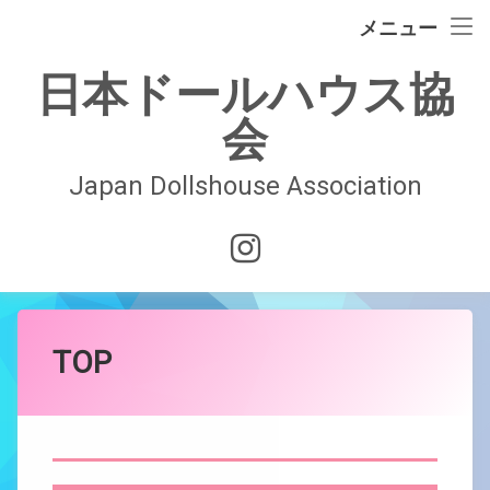
イベント情報
メニュー
コ
ドールハウスの歴史
日本ドールハウス協
ン
テ
会
日本ドールハウス協会
ン
ツ
へ
Japan Dollshouse Association
入会案内
ス
キ
技術認定試験
Instagram
ッ
プ
お問合せ
会員ページ
TOP