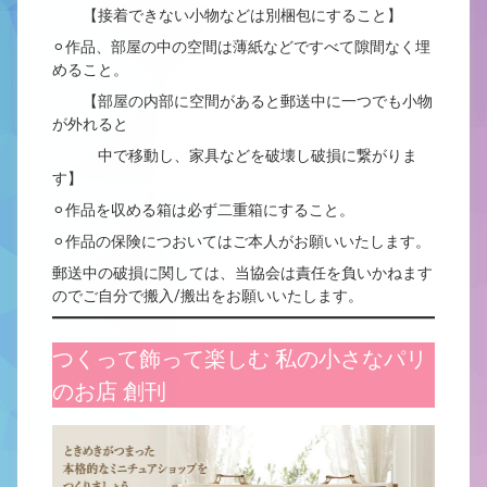
【接着できない小物などは別梱包にすること】
⚪︎作品、部屋の中の空間は薄紙などですべて隙間なく埋
めること。
【部屋の内部に空間があると郵送中に一つでも小物
が外れると
中で移動し、家具などを破壊し破損に繋がりま
す】
⚪︎作品を収める箱は必ず二重箱にすること。
⚪︎作品の保険につおいてはご本人がお願いいたします。
郵送中の破損に関しては、当協会は責任を負いかねます
のでご自分で搬入/搬出をお願いいたします。
つくって飾って楽しむ 私の小さなパリ
のお店 創刊