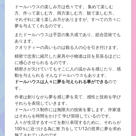
ドールハウスの楽しみ方は色々です。 集めて楽しむ
方、作って楽しむ方、両方楽しむ方、観て楽しむ方。
それぞれに違う楽しみ方がありますが、
すべての方々に
夢を与えてくれる
のです。
またドールハウスは手芸の集大成であり、総合芸術でも
あります。
クオリティーの高いものは観る人の心を引き付けます。
精密で忠実に縮尺した家具や小物達は目を見張るほどに
に感心させられる ものです。
精密さが欠けていてもそこに人の温かみを感じたり、感
動を与えられる そんなドールハウスもあります。
ドールハウスは人々に夢を与えられる事ができる
ので
す。
作者は創りながら夢を感じ夢を見て、感性と技術を学び
それらを表現していきます。
ドールハウス制作には無限大の技術を要します、作家達
はそれらを時間をかけて 学び習得しているのです。
人々が生活するすべてを創り表現するために、それらが
100％に近づける為に努 力をして1/12の世界に夢を求め
魅了されているのです。