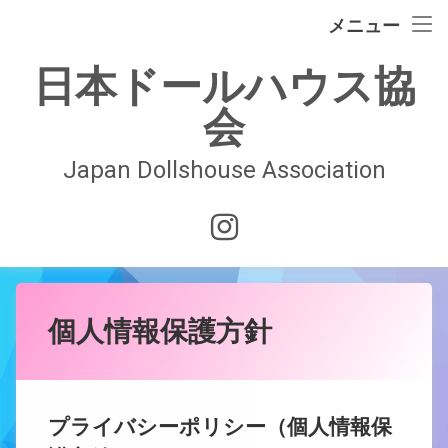
イベント情報
メニュー
コ
ドールハウスの歴史
日本ドールハウス協
ン
テ
会
日本ドールハウス協会
ン
ツ
へ
Japan Dollshouse Association
入会案内
ス
キ
技術認定試験
Instagram
ッ
プ
お問合せ
会員ページ
個人情報保護方針
プライバシーポリシー（個人情報保