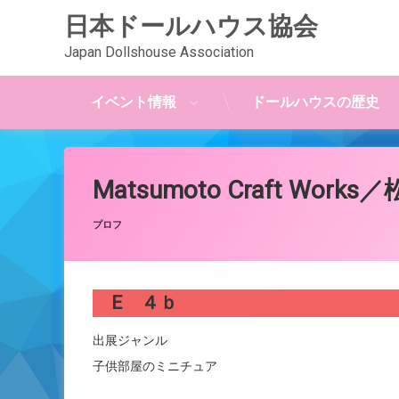
日本ドールハウス協会
Japan Dollshouse Association
イベント情報
ドールハウスの歴史
コ
ン
テ
Matsumoto Craft Wor
ン
ツ
Posted on
Updated on
by
JDAwebmaster
2023年2月8日
2023年2月8日
カテゴリー:
プロフ
へ
ス
キ
ッ
E ４ｂ
プ
出展ジャンル
子供部屋のミニチュア