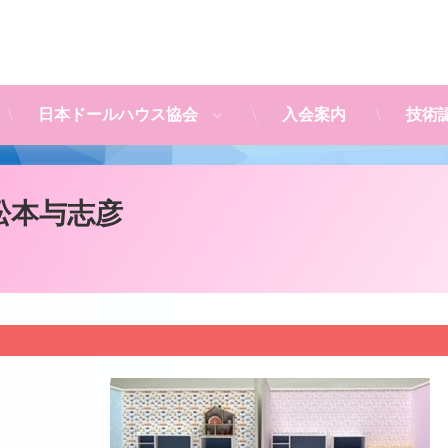
日本ドールハウス協会
入会案内
技術
ks／松本与志彦