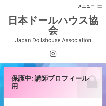
イベント情報
メニュー
コ
ドールハウスの歴史
日本ドールハウス協
ン
テ
会
日本ドールハウス協会
ン
ツ
へ
Japan Dollshouse Association
入会案内
ス
キ
技術認定試験
Instagram
ッ
プ
お問合せ
会員ページ
保護中: 講師プロフィール
用