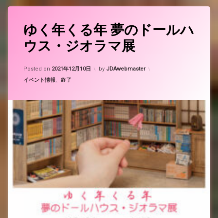
ゆく年くる年 夢のドールハ
ウス・ジオラマ展
Updated on
2025年6月12日
Posted on
2021年12月10日
by
JDAwebmaster
カテゴリー:
イベント情報
、
終了