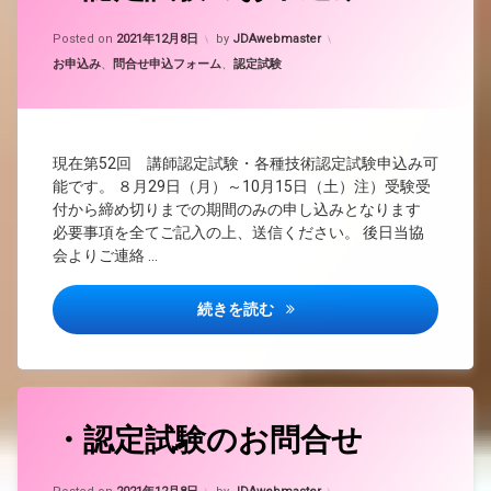
Updated on
2022年8月31日
Posted on
2021年12月8日
by
JDAwebmaster
カテゴリー:
お申込み
、
問合せ申込フォーム
、
認定試験
現在第52回 講師認定試験・各種技術認定試験申込み可
能です。 ８月29日（月）～10月15日（土）注）受験受
付から締め切りまでの期間のみの申し込みとなります
必要事項を全てご記入の上、送信ください。 後日当協
会よりご連絡 …
・認定試験のお申込み
続きを読む
・認定試験のお問合せ
Updated on
2021年12月10日