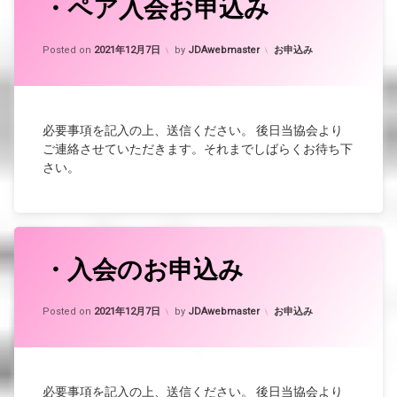
・ペア入会お申込み
Updated on
2021年12月17日
カテゴリー:
Posted on
2021年12月7日
by
JDAwebmaster
お申込み
必要事項を記入の上、送信ください。 後日当協会より
ご連絡させていただきます。それまでしばらくお待ち下
さい。
・入会のお申込み
Updated on
2021年12月17日
カテゴリー:
Posted on
2021年12月7日
by
JDAwebmaster
お申込み
必要事項を記入の上、送信ください。 後日当協会より