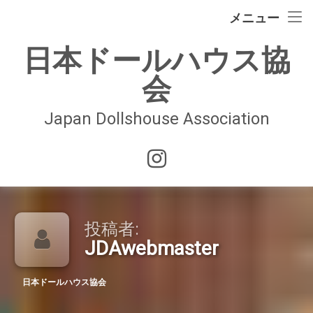
イベント情報
メニュー
コ
ドールハウスの歴史
日本ドールハウス協
ン
テ
会
日本ドールハウス協会
ン
ツ
へ
Japan Dollshouse Association
入会案内
ス
キ
技術認定試験
Instagram
ッ
プ
お問合せ
会員ページ
投稿者:
JDAwebmaster
日本ドールハウス協会