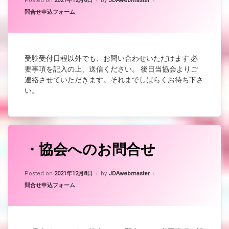
Posted on
2021年12月8日
by
JDAwebmaster
カテゴリー:
問合せ申込フォーム
受験受付日程以外でも、お問い合わせいただけます 必
要事項を記入の上、送信ください。 後日当協会よりご
連絡させていただきます。それまでしばらくお待ち下さ
い。
・協会へのお問合せ
Updated on
2022年9月23日
Posted on
2021年12月8日
by
JDAwebmaster
カテゴリー:
問合せ申込フォーム