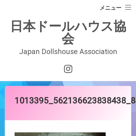
イベント情報
メニュー
コ
ドールハウスの歴史
日本ドールハウス協
ン
テ
会
日本ドールハウス協会
ン
ツ
へ
Japan Dollshouse Association
入会案内
ス
キ
技術認定試験
Instagram
ッ
プ
お問合せ
会員ページ
1013395_562136623838438_8
Posted on
by
JDAwebmaster
2021年11月5日