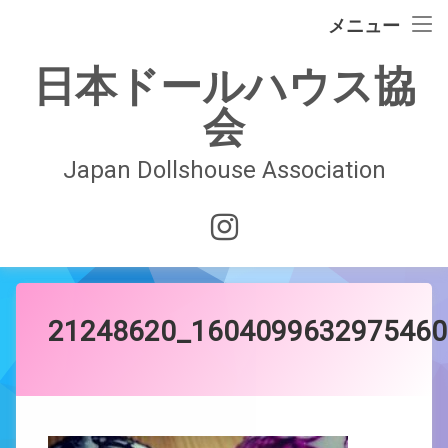
イベント情報
メニュー
コ
ドールハウスの歴史
日本ドールハウス協
ン
テ
会
日本ドールハウス協会
ン
ツ
へ
Japan Dollshouse Association
入会案内
ス
キ
技術認定試験
Instagram
ッ
プ
お問合せ
会員ページ
21248620_1604099632975460
Posted on
by
JDAwebmaster
2021年11月5日