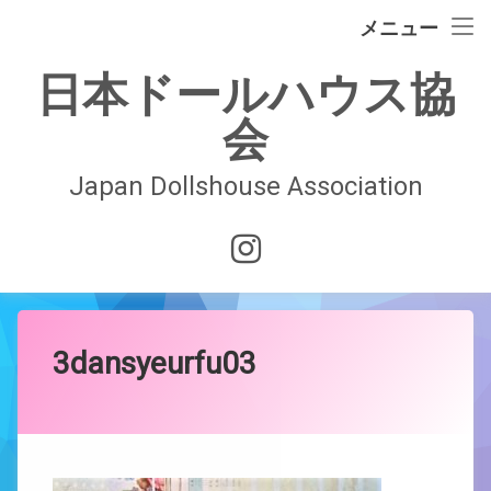
イベント情報
メニュー
コ
ドールハウスの歴史
日本ドールハウス協
ン
テ
会
日本ドールハウス協会
ン
ツ
へ
Japan Dollshouse Association
入会案内
ス
キ
技術認定試験
Instagram
ッ
プ
お問合せ
会員ページ
3dansyeurfu03
Posted on
Updated on
by
JDAwebmaster
2021年12月23日
2021年12月23日