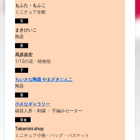
もふた・もふこ
ミニチュア全般
５
まきけいこ
陶器
６
馬原昌宏
1/12の花・植物他
７
ちいさな陶器 やまざきじんこ
陶器
８
小さなギャラリー
磁器人形・刺繍 ・ 手編みセーター
９a
Takamini shop
ミニチュア小物・バッグ・バスケット