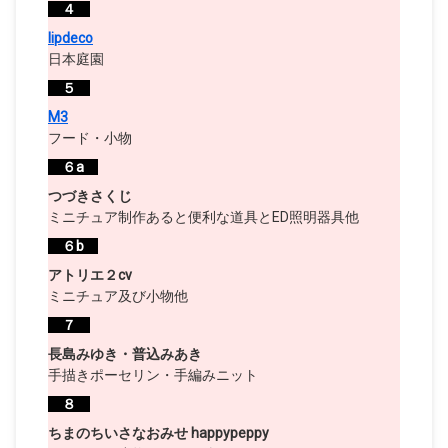
４
lipdeco
日本庭園
５
M3
フード・小物
６a
つづきさくじ
ミニチュア制作あると便利な道具とED照明器具他
６b
アトリエ２cv
ミニチュア及び小物他
７
長島みゆき・普込みあき
手描きポーセリン・手編みニット
８
ちまのちいさなおみせ happypeppy