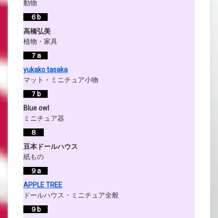
動物
６b
高橋弘美
植物・家具
７a
yukako tasaka
マット・ミニチュア小物
７b
Blue owl
ミニチュア器
８
豆本ドールハウス
紙もの
９a
APPLE TREE
ドールハウス・ミニチュア全般
９b