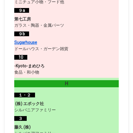
ミニチュア小物・フード他
９a
第七工房
ガラス・陶器・金属パーツ
９b
Sugarhouse
ドールハウス・ガーデン雑貨
10
-Kyoto-まめひろ
食品・和小物
H
１・２
(株) エポック社
シルバニアファミリー
３
藤久 (株)