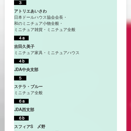
３
アトリエあいさわ
日本ドールハウス協会会長・
和のミニチュア小物全般・
ミニチュア雑貨・ミニチュア全般
４a
吉田久美子
ミニチュア家具・ミニチュアハウス
４b
JDA中央支部
５
ステラ・ブルー
ミニチュア全般
６a
JDA西支部
６b
スフィアS 〆野