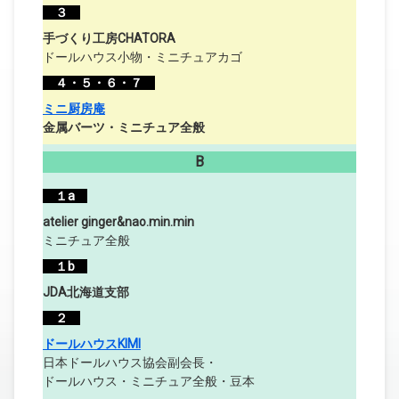
３
手づくり工房CHATORA
ドールハウス小物・ミニチュアカゴ
４・５・６・７
ミニ厨房庵
金属バーツ・ミニチュア全般
B
１a
atelier ginger&nao.min.min
ミニチュア全般
１b
JDA北海道支部
２
ドールハウスKIMI
日本ドールハウス協会副会長・
ドールハウス・ミニチュア全般・豆本