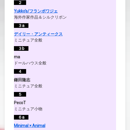
２
Yukko’s/フランボワジェ
海外作家作品＆シルクリポン
３a
デイリー・アンティークス
ミニチュア全般
３b
ma
ドールハウス全般
４
鎌田隆志
ミニチュア全般
５
PecoT
ミニチュア小物
６a
Minimal × Animal