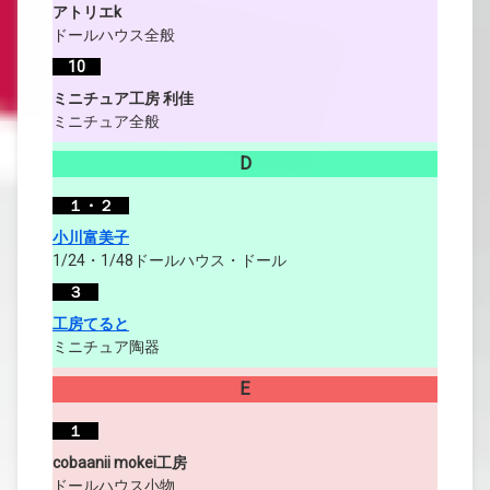
アトリエk
ドールハウス全般
10
ミニチュア工房 利佳
ミニチュア全般
D
１・２
小川富美子
1/24・1/48ドールハウス・ドール
３
工房てると
ミニチュア陶器
E
１
cobaanii mokei工房
ドールハウス小物