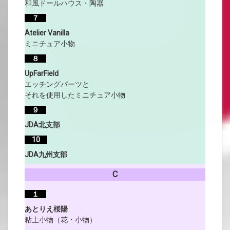
和風ドールハウス・陶器
７
Atelier Vanilla
ミニチュア小物
８
UpFarField
エッチングパーツと
それを使用したミニチュア小物
９
JDA北支部
10
JDA九州支部
C
１
あとりえ桜陽
粘土小物（花・小物）