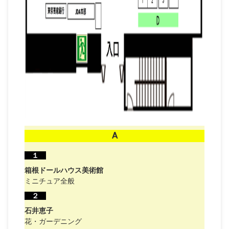
A
１
箱根ドールハウス美術館
ミニチュア全般
２
石井恵子
花・ガーデニング