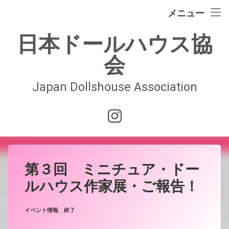
イベント情報
メニュー
コ
ドールハウスの歴史
日本ドールハウス協
ン
テ
会
日本ドールハウス協会
ン
ツ
へ
Japan Dollshouse Association
入会案内
ス
キ
技術認定試験
Instagram
ッ
プ
お問合せ
会員ページ
第３回 ミニチュア・ドー
ルハウス作家展・ご報告！
Posted on
Updated on
by
JDAwebmaster
2023年3月9日
2025年6月12日
カテゴリー:
イベント情報
、
終了