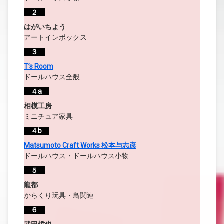
２
はがいちよう
アートインボックス
３
T’s Room
ドールハウス全般
４a
相模工房
ミニチュア家具
４b
Matsumoto Craft Works 松本与志彦
ドールハウス・ドールハウス小物
５
龍都
からくり玩具・鳥関連
６