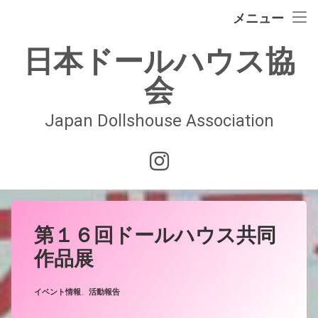
イベント情報
メニュー
コ
ドールハウスの歴史
日本ドールハウス協
ン
テ
会
日本ドールハウス協会
ン
ツ
へ
Japan Dollshouse Association
入会案内
ス
キ
技術認定試験
Instagram
ッ
プ
お問合せ
会員ページ
第１６回ドールハウス共同
作品展
Posted on
Updated on
by
JDAwebmaster
2025年9月5日
2025年9月8日
カテゴリー:
イベント情報
、
活動報告