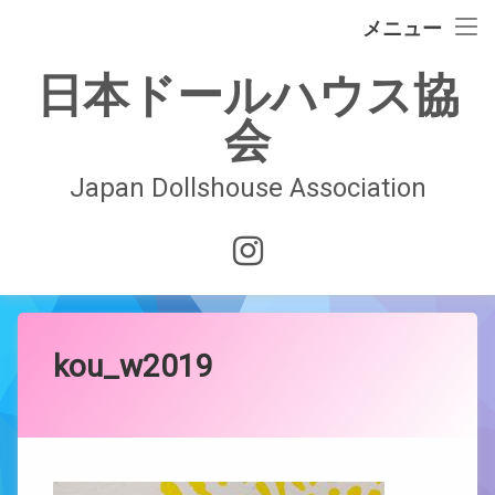
イベント情報
メニュー
コ
ドールハウスの歴史
日本ドールハウス協
ン
テ
会
日本ドールハウス協会
ン
ツ
へ
Japan Dollshouse Association
入会案内
ス
キ
技術認定試験
Instagram
ッ
プ
お問合せ
会員ページ
kou_w2019
Posted on
by
JDAwebmaster
2019年5月27日