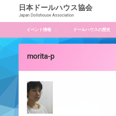
日本ドールハウス協会
Japan Dollshouse Association
イベント情報
ドールハウスの歴史
コ
ン
テ
morita-p
ン
ツ
Posted on
Updated on
by
JDAwebmaster
2018年3月8日
2018年3月8日
へ
ス
キ
ッ
プ