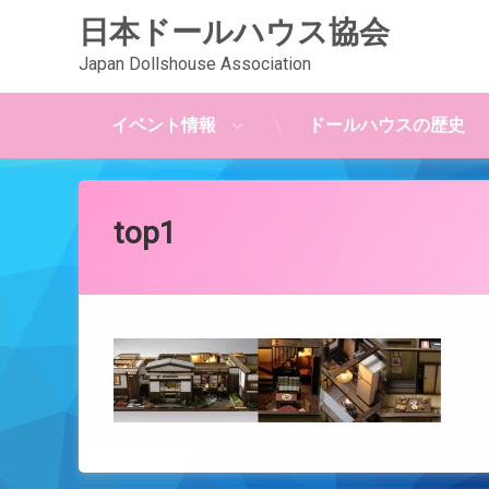
日本ドールハウス協会
Japan Dollshouse Association
イベント情報
ドールハウスの歴史
コ
ン
テ
top1
ン
ツ
Posted on
by
webadmin
2015年2月22日
へ
ス
キ
ッ
プ