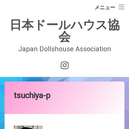
イベント情報
メニュー
コ
ドールハウスの歴史
日本ドールハウス協
ン
テ
会
日本ドールハウス協会
ン
ツ
へ
Japan Dollshouse Association
入会案内
ス
キ
技術認定試験
Instagram
ッ
プ
お問合せ
会員ページ
tsuchiya-p
Posted on
Updated on
by
JDAwebmaster
2018年3月8日
2018年3月8日